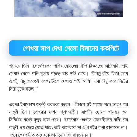
গোখরা সাপ দেখা গেলো বিমানের ককপিটে
প্রথমে তিনি ভেবেছিলেন পানির বোতলের ছিপি ঠিকমতো আঁটেননি, তাই
সেখান থেকে পানি চুইয়ে পড়ছে তার শার্ট বেয়ে। ‘কিন্তু বাঁয়ে ফিরে চোখ
একটু নিচু করতেই গোখরাটাকে দেখতে পাই আমি।মাথা নিচু করে সিটের
নিচে ঢুকে যাচ্ছে।’
এরপর ইরাসমাস জরুরি অবতরণ করেন। বিমানে ওই সাপের সঙ্গে আরও চার
যাত্রী ছিল। গোখরার দংশন প্রাণঘাতী। সাপটির ছোবল খাওয়ার ৩০
মিনিটের মধ্যে মৃত্যু হতে পারে। ইরাসমাস প্রথমে ভেবেছিলেন বাকি চার
যাত্রী ভয় পেয়ে যেতে পারে, তাই তাদেরকে সা োপটির কথা জানাবেন না।
তবে শেষপর্যন্ত তাদেরকে জানানোর সিদ্ধান্ত নেন।